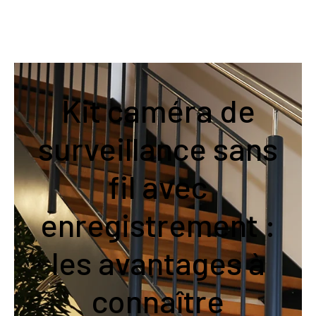
Kit caméra de
surveillance sans
fil avec
enregistrement :
les avantages à
connaître