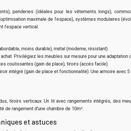
ts), penderies (idéales pour les vêtements longs), commode
 (optimisation maximale de l’espace), systèmes modulaires (évol
t l’espace vertical.
abordable, moins durable), métal (moderne, résistant).
chat. Privilégiez les meubles sur mesure pour une adaptation o
s coulissantes (gain de place), tiroirs (accès facile).
iroir intégré (gain de place et fonctionnalité). Une armoire avec 5
us, tiroirs verticaux. Un lit avec rangements intégrés, des me
cité de rangement d’une chambre de 10m².
hniques et astuces