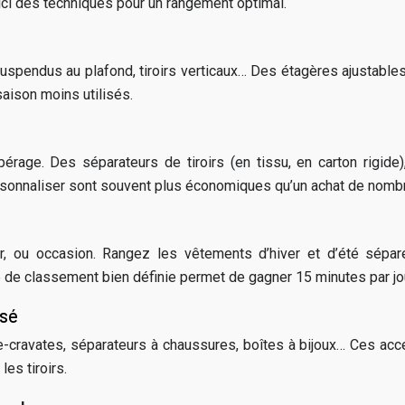
oici des techniques pour un rangement optimal.
uspendus au plafond, tiroirs verticaux… Des étagères ajustable
aison moins utilisés.
e repérage. Des séparateurs de tiroirs (en tissu, en carton rig
sonnaliser sont souvent plus économiques qu’un achat de nomb
leur, ou occasion. Rangez les vêtements d’hiver et d’été sép
 de classement bien définie permet de gagner 15 minutes par jo
isé
cravates, séparateurs à chaussures, boîtes à bijoux… Ces acce
es tiroirs.