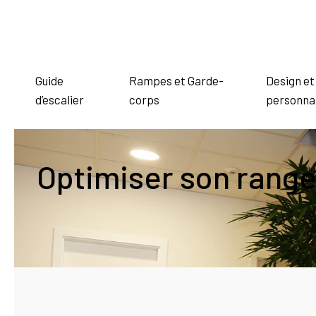
Guide
Rampes et Garde-
Design et
d’escalier
corps
personnal
Optimiser son range