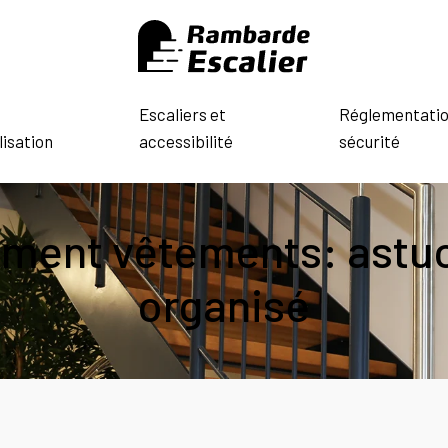
Escaliers et
Réglementatio
isation
accessibilité
sécurité
ment vêtements: astuc
organisé