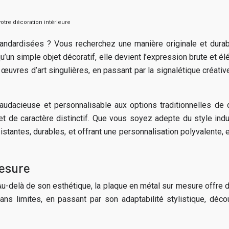
otre décoration intérieure
ndardisées ? Vous recherchez une manière originale et durabl
u’un simple objet décoratif, elle devient l’expression brute et él
uvres d’art singulières, en passant par la signalétique créativ
udacieuse et personnalisable aux options traditionnelles de d
et de caractère distinctif. Que vous soyez adepte du style indu
istantes, durables, et offrant une personnalisation polyvalente,
mesure
-delà de son esthétique, la plaque en métal sur mesure offre d
sans limites, en passant par son adaptabilité stylistique, déc