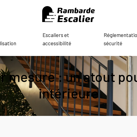
Escaliers et
Réglementatio
isation
accessibilité
sécurité
r mesure : un atout po
intérieure