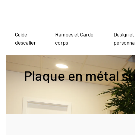
Guide
Rampes et Garde-
Design et
d’escalier
corps
personnal
Plaque en métal su