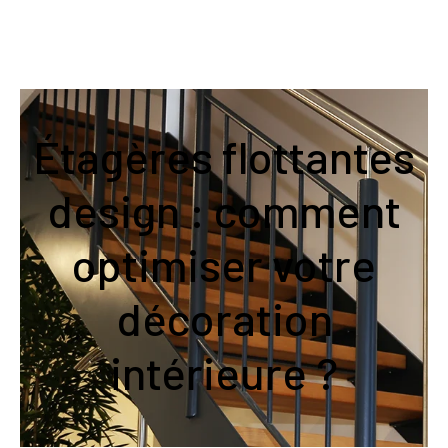
Étagères flottantes
design : comment
optimiser votre
décoration
intérieure ?