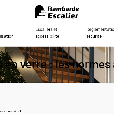
Escaliers et
Réglementatio
isation
accessibilité
sécurité
en verre : les normes 
es à connaître !