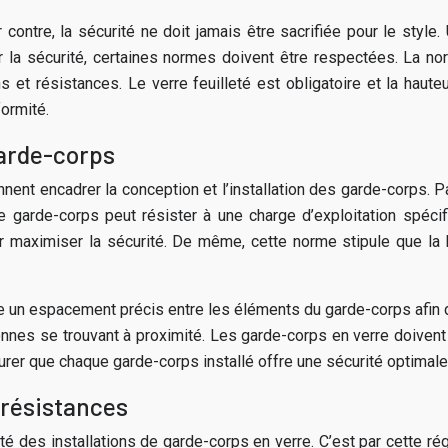
 contre, la sécurité ne doit jamais être sacrifiée pour le styl
tir la sécurité, certaines normes doivent être respectées. La 
t résistances. Le verre feuilleté est obligatoire et la haute
ormité.
arde-corps
nent encadrer la conception et l’installation des garde-corps. P
le garde-corps peut résister à une charge d’exploitation spécif
ur maximiser la sécurité. De même, cette norme stipule que la 
 un espacement précis entre les éléments du garde-corps afin d
nnes se trouvant à proximité. Les garde-corps en verre doivent s
urer que chaque garde-corps installé offre une sécurité optimal
 résistances
é des installations de garde-corps en verre. C’est par cette r