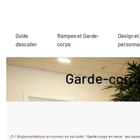
Guide
Rampes et Garde-
Design et
d’escalier
corps
personnal
Garde-corps 
/
Réglementations et normes de sécurité
/ Garde-corps en verre : les norm