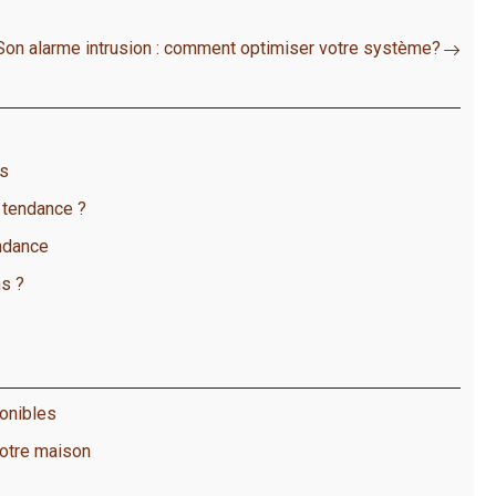
Son alarme intrusion : comment optimiser votre système?
us
 tendance ?
ndance
ns ?
ponibles
votre maison