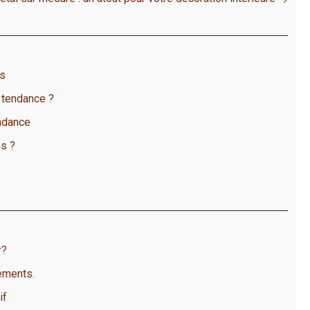
us
 tendance ?
ndance
ns ?
r?
ements.
if