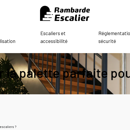
Escaliers et
Réglementatio
isation
accessibilité
sécurité
la palette parfaite pou
escaliers ?