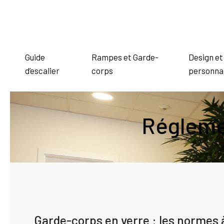
Guide
Rampes et Garde-
Design et
d’escalier
corps
personnal
Régleme
Garde-corps en verre : les normes à