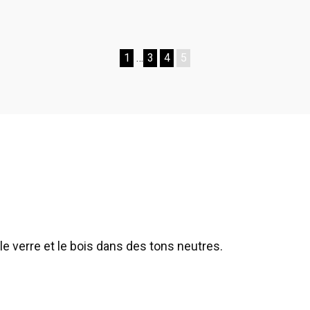
1
…
3
4
5
le verre et le bois dans des tons neutres.