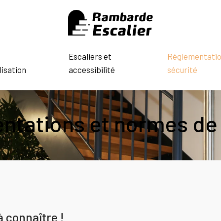
Escaliers et
Réglementatio
isation
accessibilité
sécurité
ntations et normes de 
 connaître !